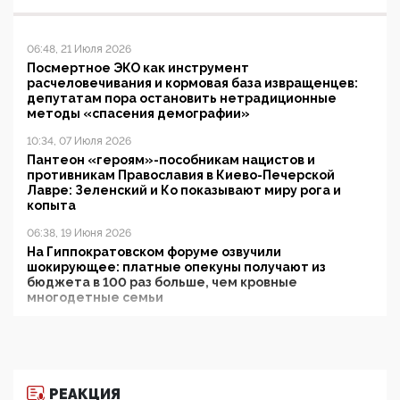
06:48, 21 Июля 2026
Посмертное ЭКО как инструмент
расчеловечивания и кормовая база извращенцев:
депутатам пора остановить нетрадиционные
методы «спасения демографии»
10:34, 07 Июля 2026
Пантеон «героям»-пособникам нацистов и
противникам Православия в Киево-Печерской
Лавре: Зеленский и Ко показывают миру рога и
копыта
06:38, 19 Июня 2026
На Гиппократовском форуме озвучили
шокирующее: платные опекуны получают из
бюджета в 100 раз больше, чем кровные
многодетные семьи
05:00, 13 Июня 2026
Разбор учебника Обществознания под редакцией
Медведева: суверенитет, традиционные ценности
и немного двоемыслия
РЕАКЦИЯ