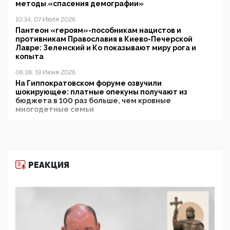
методы «спасения демографии»
10:34, 07 Июля 2026
Пантеон «героям»-пособникам нацистов и
противникам Православия в Киево-Печерской
Лавре: Зеленский и Ко показывают миру рога и
копыта
06:38, 19 Июня 2026
На Гиппократовском форуме озвучили
шокирующее: платные опекуны получают из
бюджета в 100 раз больше, чем кровные
многодетные семьи
05:00, 13 Июня 2026
Разбор учебника Обществознания под редакцией
Медведева: суверенитет, традиционные ценности
и немного двоемыслия
РЕАКЦИЯ
11:53, 09 Июня 2026
Прокуратура наконец увидела экстремистскую
деятельность ИИТО ЮНЕСКО в России, но
цифроглобалисты продолжают определять
повестку в образовании
09:43, 01 Июня 2026