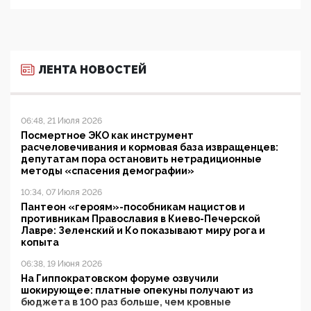
ЛЕНТА НОВОСТЕЙ
06:48, 21 Июля 2026
Посмертное ЭКО как инструмент
расчеловечивания и кормовая база извращенцев:
депутатам пора остановить нетрадиционные
методы «спасения демографии»
10:34, 07 Июля 2026
Пантеон «героям»-пособникам нацистов и
противникам Православия в Киево-Печерской
Лавре: Зеленский и Ко показывают миру рога и
копыта
06:38, 19 Июня 2026
На Гиппократовском форуме озвучили
шокирующее: платные опекуны получают из
бюджета в 100 раз больше, чем кровные