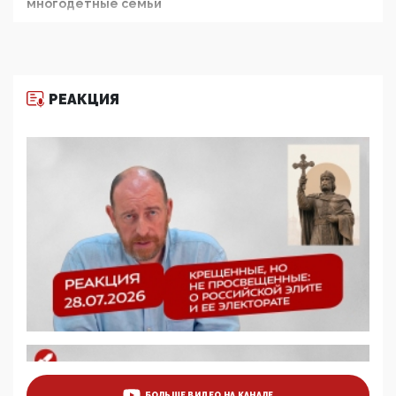
многодетные семьи
05:00, 13 Июня 2026
Разбор учебника Обществознания под редакцией
Медведева: суверенитет, традиционные ценности
и немного двоемыслия
РЕАКЦИЯ
11:53, 09 Июня 2026
Прокуратура наконец увидела экстремистскую
деятельность ИИТО ЮНЕСКО в России, но
цифроглобалисты продолжают определять
повестку в образовании
09:43, 01 Июня 2026
5G за счет здоровья граждан: Минцифры намерено
отобрать у регионов и муниципалитетов право
защищать жилые дома и социальные объекты от
ЭМИ
05:58, 26 Мая 2026
Роскомнадзор освободили от борца с
деструктивным и опасным контентом
07:39, 25 Мая 2026
Манифест против семьи и традиционных
ценностей: «Новые люди» поднимают электорат
БОЛЬШЕ ВИДЕО НА КАНАЛЕ