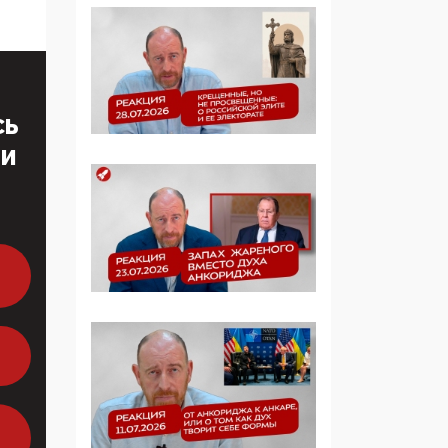
многодетные семьи
05:00, 13 Июня 2026
Разбор учебника
Обществознания под
СЬ
редакцией Медведева:
ТИ
суверенитет,
традиционные
ценности и немного
двоемыслия
11:53, 09 Июня 2026
Прокуратура наконец
увидела
экстремистскую
деятельность ИИТО
ЮНЕСКО в России, но
цифроглобалисты
продолжают
определять повестку в