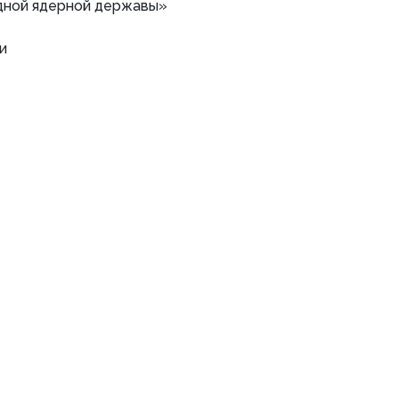
дной ядерной державы»
и