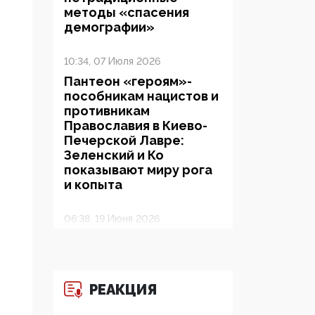
методы «спасения
демографии»
10:34, 07 Июля 2026
Пантеон «героям»-
пособникам нацистов и
противникам
Православия в Киево-
Печерской Лавре:
Зеленский и Ко
показывают миру рога
и копыта
06:38, 19 Июня 2026
На Гиппократовском
форуме озвучили
шокирующее: платные
опекуны получают из
РЕАКЦИЯ
бюджета в 100 раз
больше, чем кровные