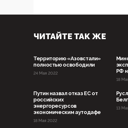
ЧИТАЙТЕ ТАК ЖЕ
Территорию «Азовстали»
Мин
полностью освободили
эксп
РФ н
24 Мая 2022
18 Ма
Путин назвал отказ ЕС от
Русл
российских
Бел
энергоресурсов
13 Ма
экономическим аутодафе
18 Мая 2022