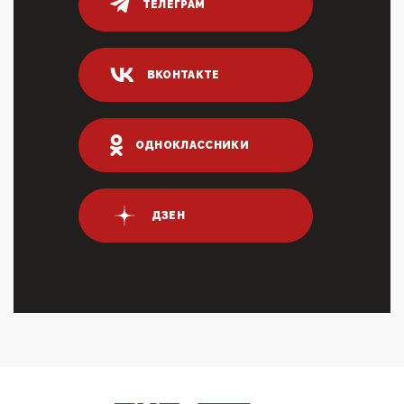
ТЕЛЕГРАМ
80% сирийцев в ФРГ должны вернуться на родину.
Он это ...
04:47, 10 Апреля 2026
ВКОНТАКТЕ
ИНН для переводов по СБП это первый шаг из
логических двухЗаполнение ИНН при любых
переводах по ...
03:35, 10 Апреля 2026
ОДНОКЛАССНИКИ
Суммарное вознаграждение менеджменту в 15
крупных банках по итогам 2025 года превысило 63
млрд руб. ...
03:01, 10 Апреля 2026
ДЗЕН
Террорист и убийца Буданов вальяжно сообщил,
что союзники просили Киев не наносить удары по
энергети...
01:54, 10 Апреля 2026
ПрезидентПутинвчера вечером обьявил
Пасхальное перемирие с 16 часов субботы до конца
дня Воскресен...
01:09, 10 Апреля 2026
Цифроконцлагерь работает только на
входМошенники активно пользуются аккаунтами на