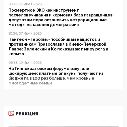
06:48, 21 Июля 2026
Посмертное ЭКО как инструмент
расчеловечивания и кормовая база извращенцев:
депутатам пора остановить нетрадиционные
методы «спасения демографии»
10:34, 07 Июля 2026
Пантеон «героям»-пособникам нацистов и
противникам Православия в Киево-Печерской
Лавре: Зеленский и Ко показывают миру рога и
копыта
06:38, 19 Июня 2026
На Гиппократовском форуме озвучили
шокирующее: платные опекуны получают из
бюджета в 100 раз больше, чем кровные
многодетные семьи
05:00, 13 Июня 2026
Разбор учебника Обществознания под редакцией
Медведева: суверенитет, традиционные ценности
и немного двоемыслия
РЕАКЦИЯ
11:53, 09 Июня 2026
Прокуратура наконец увидела экстремистскую