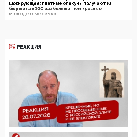
шокирующее: платные опекуны получают из
бюджета в 100 раз больше, чем кровные
многодетные семьи
05:00, 13 Июня 2026
Разбор учебника Обществознания под редакцией
Медведева: суверенитет, традиционные ценности
и немного двоемыслия
РЕАКЦИЯ
11:53, 09 Июня 2026
Прокуратура наконец увидела экстремистскую
деятельность ИИТО ЮНЕСКО в России, но
цифроглобалисты продолжают определять
повестку в образовании
09:43, 01 Июня 2026
5G за счет здоровья граждан: Минцифры намерено
отобрать у регионов и муниципалитетов право
защищать жилые дома и социальные объекты от
ЭМИ
05:58, 26 Мая 2026
Роскомнадзор освободили от борца с
деструктивным и опасным контентом
07:39, 25 Мая 2026