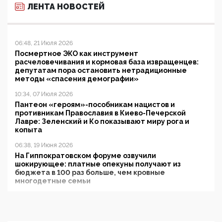
ЛЕНТА НОВОСТЕЙ
06:48, 21 Июля 2026
Посмертное ЭКО как инструмент
расчеловечивания и кормовая база извращенцев:
депутатам пора остановить нетрадиционные
методы «спасения демографии»
10:34, 07 Июля 2026
Пантеон «героям»-пособникам нацистов и
противникам Православия в Киево-Печерской
Лавре: Зеленский и Ко показывают миру рога и
копыта
06:38, 19 Июня 2026
На Гиппократовском форуме озвучили
шокирующее: платные опекуны получают из
бюджета в 100 раз больше, чем кровные
многодетные семьи
05:00, 13 Июня 2026
Разбор учебника Обществознания под редакцией
Медведева: суверенитет, традиционные ценности