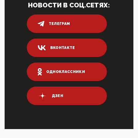
показать зубы, отправивроссийский фрегат
НОВОСТИ В СОЦ.СЕТЯХ:
Адмир...
05:52, 10 Апреля 2026
Тем временем, в Германии г-н Мерц заявил, что
ТЕЛЕГРАМ
80% сирийцев в ФРГ должны вернуться на родину.
Он это ...
04:47, 10 Апреля 2026
ВКОНТАКТЕ
ИНН для переводов по СБП это первый шаг из
логических двухЗаполнение ИНН при любых
переводах по ...
03:35, 10 Апреля 2026
ОДНОКЛАССНИКИ
Суммарное вознаграждение менеджменту в 15
крупных банках по итогам 2025 года превысило 63
млрд руб. ...
03:01, 10 Апреля 2026
ДЗЕН
Террорист и убийца Буданов вальяжно сообщил,
что союзники просили Киев не наносить удары по
энергети...
01:54, 10 Апреля 2026
ПрезидентПутинвчера вечером обьявил
Пасхальное перемирие с 16 часов субботы до конца