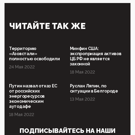
выступал на форуме «Россия 809. Традиции
будущего»
09:40, 06 Мая 2026
Симулякр патриотизма и благолепия:
ЧИТАЙТЕ ТАК ЖЕ
профилактика негатива среди молодежи снова
отдана на откуп «движперам»
03:35, 25 Апреля 2026
120 лет парламентаризма: как институт
Территорию
Минфин США:
народовластия превратился в «чего изволите» для
«Азовстали»
экспроприация активов
Правительства и АП
полностью освободили
ЦБ РФ не является
законной
24 Мая 2022
06:29, 15 Апреля 2026
18 Мая 2022
Социальный фонд России – пионер жесткого
внедрения цифроконцлагеря: работников СФР по
всей стране принуждают ставить MAX ID под
Путин назвал отказ ЕС
Руслан Ляпин, по
угрозой увольнения
от российских
ситуации в Белгороде
энергоресурсов
10:02, 10 Апреля 2026
13 Мая 2022
экономическим
Президент РАН Красников о том, что родители в
аутодафе
будущем смогут генетически смоделировать
ребенка:"...
18 Мая 2022
09:07, 10 Апреля 2026
ПОДПИСЫВАЙТЕСЬ НА НАШИ
Ачто, так можно было?Стоило России хоть капельку