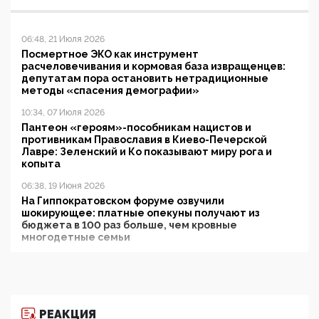
06:48, 21 Июля 2026
Посмертное ЭКО как инструмент
расчеловечивания и кормовая база извращенцев:
депутатам пора остановить нетрадиционные
методы «спасения демографии»
10:34, 07 Июля 2026
Пантеон «героям»-пособникам нацистов и
противникам Православия в Киево-Печерской
Лавре: Зеленский и Ко показывают миру рога и
копыта
06:38, 19 Июня 2026
На Гиппократовском форуме озвучили
шокирующее: платные опекуны получают из
бюджета в 100 раз больше, чем кровные
многодетные семьи
05:00, 13 Июня 2026
Разбор учебника Обществознания под редакцией
Медведева: суверенитет, традиционные ценности
и немного двоемыслия
РЕАКЦИЯ