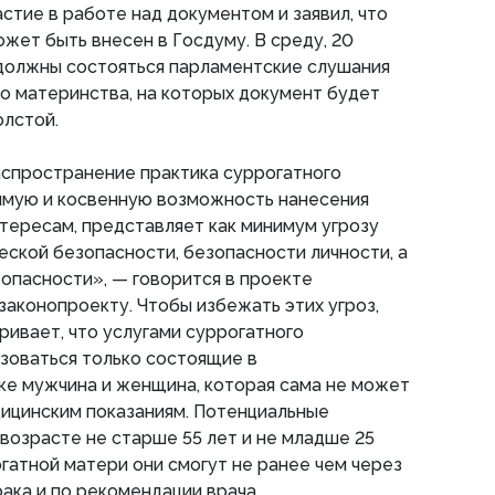
стие в работе над документом и заявил, что
может быть внесен в Госдуму. В среду, 20
 должны состояться парламентские слушания
о материнства, на которых документ будет
олстой.
спространение практика суррогатного
ямую и косвенную возможность нанесения
тересам, представляет как минимум угрозу
ской безопасности, безопасности личности, а
опасности», — говорится в проекте
законопроекту. Чтобы избежать этих угроз,
ивает, что услугами суррогатного
зоваться только состоящие в
ке мужчина и женщина, которая сама не может
дицинским показаниям. Потенциальные
возрасте не старше 55 лет и не младше 25
огатной матери они смогут не ранее чем через
рака и по рекомендации врача.