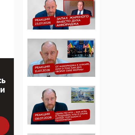
07:39, 25 Мая 2026
Манифест против
семьи и традиционных
ценностей: «Новые
люди» поднимают
электорат феминисток
на битву с
мужчинами-«бабуинам
и»
05:08, 15 Мая 2026
Эзотерика,
СЬ
инфоцыганство и
ТИ
лженаука под ширмой
защиты традиционных
ценностей: кто и с чем
выступал на форуме
«Россия 809. Традиции
будущего»