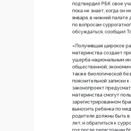
подтвердил РБК свое уча
пока не знает, когда он 
января, в нижней палате
по вопросам суррогатног
обсуждаться, сообщил Т
«Получившая широкое ра
материнства создает пр
ущерба национальным ин
общественной, экономиче
также биологической без
пояснительной записки к 
законопроект предусматр
материнства смогут поль
зарегистрированном бра
выносить ребенка по ме
родители должны быть в 
лет, и обратиться к сурр
год после регистрации б