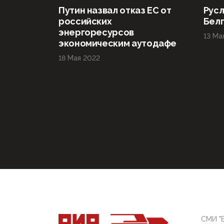
Путин назвал отказ ЕС от
Русл
российских
Бел
энергоресурсов
13 Ма
экономическим аутодафе
18 Мая 2022
СМИ "Б