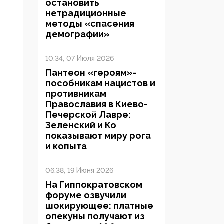
остановить
нетрадиционные
методы «спасения
демографии»
10:34, 07 Июля 2026
Пантеон «героям»-
пособникам нацистов и
противникам
Православия в Киево-
Печерской Лавре:
Зеленский и Ко
показывают миру рога
и копыта
06:38, 19 Июня 2026
На Гиппократовском
форуме озвучили
шокирующее: платные
опекуны получают из