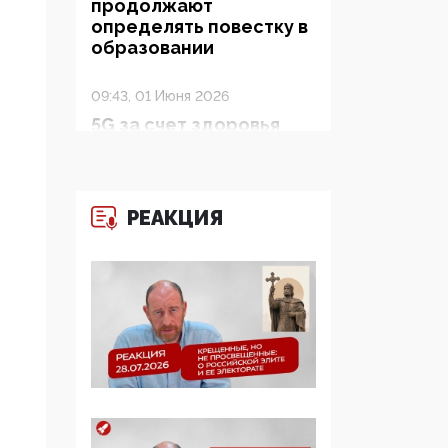
продолжают
определять повестку в
образовании
09:43, 01 Июня 2026
5G за счет здоровья
граждан: Минцифры
намерено отобрать у
регионов и
муниципалитетов право
РЕАКЦИЯ
защищать жилые дома
и социальные объекты
от ЭМИ
05:58, 26 Мая 2026
Роскомнадзор
освободили от борца с
деструктивным и
опасным контентом