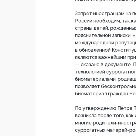
Запрет иностранцам на 
России необходим, так к
страны детей, рожденных
пояснительной записки. 
международной репутаци
в обновленной Конституц
являются важнейшим при
— сказано в документе. 
технологией суррогатног
биоматериалами, родивш
позволяет бесконтрольно
биоматериал граждан Ро
По утверждению Петра Т
возникла после того, как
многие родители-иностр
суррогатных матерей-рос