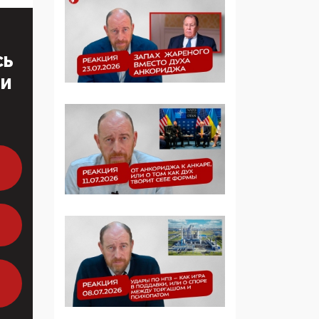
образовании
09:43, 01 Июня 2026
СЬ
5G за счет здоровья
ТИ
граждан: Минцифры
намерено отобрать у
регионов и
муниципалитетов право
защищать жилые дома
и социальные объекты
от ЭМИ
05:58, 26 Мая 2026
Роскомнадзор
освободили от борца с
деструктивным и
опасным контентом
07:39, 25 Мая 2026