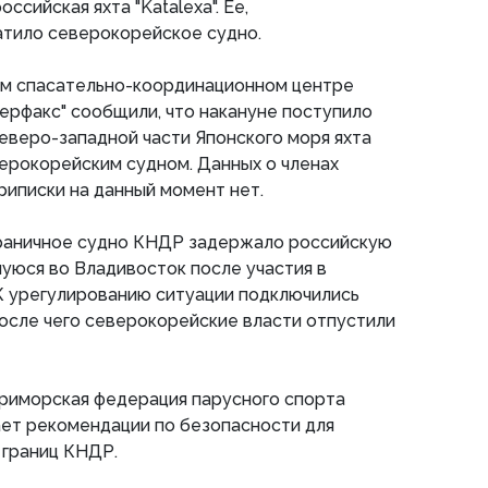
ссийская яхта "Katalexa". Ее,
атило северокорейское судно.
ом спасательно-координационном центре
ерфакс" сообщили, что накануне поступило
северо-западной части Японского моря яхта
верокорейским судном. Данных о членах
риписки на данный момент нет.
граничное судно КНДР задержало российскую
шуюся во Владивосток после участия в
К урегулированию ситуации подключились
осле чего северокорейские власти отпустили
Приморская федерация парусного спорта
ает рекомендации по безопасности для
 границ КНДР.