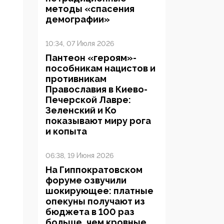
методы «спасения
демографии»
10:34, 07 Июля 2026
Пантеон «героям»-
пособникам нацистов и
противникам
Православия в Киево-
Печерской Лавре:
Зеленский и Ко
показывают миру рога
и копыта
06:38, 19 Июня 2026
На Гиппократовском
форуме озвучили
шокирующее: платные
опекуны получают из
бюджета в 100 раз
больше, чем кровные