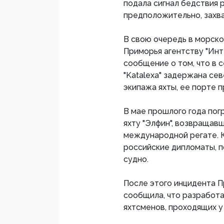
подала сигнал бедствия ро
предположительно, захв
В свою очередь в морск
Приморья агентству "Инт
сообщение о том, что в 
"Katalexa" задержана се
экипажа яхты, ее порте п
В мае прошлого года по
яхту "Элфин", возвращав
международной регате. 
российские дипломаты, п
судно.
После этого инцидента 
сообщила, что разработ
яхтсменов, проходящих у