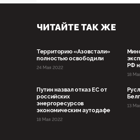
ЧИТАЙТЕ ТАК ЖЕ
Территорию «Азовстали»
Мин
полностью освободили
эксп
РФ н
24 Мая 2022
18 Ма
Путин назвал отказ ЕС от
Русл
российских
Бел
энергоресурсов
13 Ма
экономическим аутодафе
18 Мая 2022