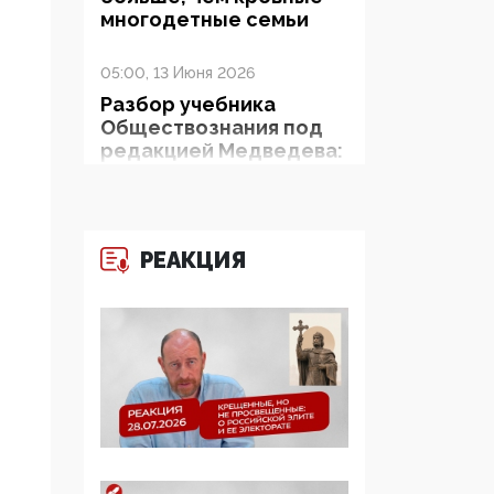
многодетные семьи
05:00, 13 Июня 2026
Разбор учебника
Обществознания под
редакцией Медведева:
суверенитет,
традиционные
ценности и немного
двоемыслия
РЕАКЦИЯ
11:53, 09 Июня 2026
Прокуратура наконец
увидела
экстремистскую
деятельность ИИТО
ЮНЕСКО в России, но
цифроглобалисты
продолжают
определять повестку в