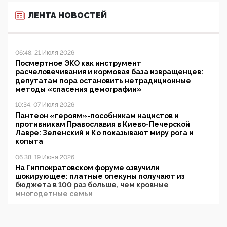
ЛЕНТА НОВОСТЕЙ
06:48, 21 Июля 2026
Посмертное ЭКО как инструмент
расчеловечивания и кормовая база извращенцев:
депутатам пора остановить нетрадиционные
методы «спасения демографии»
10:34, 07 Июля 2026
Пантеон «героям»-пособникам нацистов и
противникам Православия в Киево-Печерской
Лавре: Зеленский и Ко показывают миру рога и
копыта
06:38, 19 Июня 2026
На Гиппократовском форуме озвучили
шокирующее: платные опекуны получают из
бюджета в 100 раз больше, чем кровные
многодетные семьи
05:00, 13 Июня 2026
Разбор учебника Обществознания под редакцией