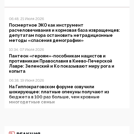
06:48, 21 Июля 2026
Посмертное ЭКО как инструмент
расчеловечивания и кормовая база извращенцев:
депутатам пора остановить нетрадиционные
методы «спасения демографии»
10:34, 07 Июля 2026
Пантеон «героям»-пособникам нацистов и
противникам Православия в Киево-Печерской
Лавре: Зеленский и Ко показывают миру рога и
копыта
06:38, 19 Июня 2026
На Гиппократовском форуме озвучили
шокирующее: платные опекуны получают из
бюджета в 100 раз больше, чем кровные
многодетные семьи
05:00, 13 Июня 2026
Разбор учебника Обществознания под редакцией
Медведева: суверенитет, традиционные ценности
и немного двоемыслия