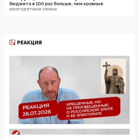
бюджета в 100 раз больше, чем кровные
многодетные семьи
05:00, 13 Июня 2026
Разбор учебника Обществознания под редакцией
Медведева: суверенитет, традиционные ценности
и немного двоемыслия
РЕАКЦИЯ
11:53, 09 Июня 2026
Прокуратура наконец увидела экстремистскую
деятельность ИИТО ЮНЕСКО в России, но
цифроглобалисты продолжают определять
повестку в образовании
09:43, 01 Июня 2026
5G за счет здоровья граждан: Минцифры намерено
отобрать у регионов и муниципалитетов право
защищать жилые дома и социальные объекты от
ЭМИ
05:58, 26 Мая 2026
Роскомнадзор освободили от борца с
деструктивным и опасным контентом
07:39, 25 Мая 2026
Манифест против семьи и традиционных