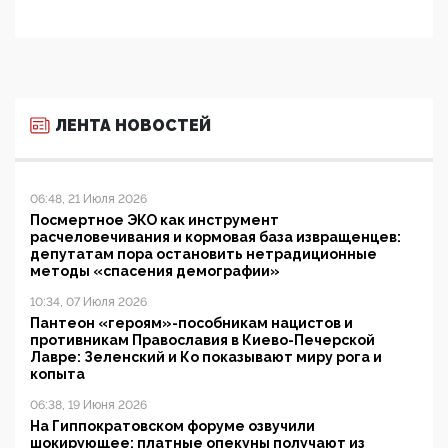
ЛЕНТА НОВОСТЕЙ
06:48, 21 Июля 2026
Посмертное ЭКО как инструмент
расчеловечивания и кормовая база извращенцев:
депутатам пора остановить нетрадиционные
методы «спасения демографии»
10:34, 07 Июля 2026
Пантеон «героям»-пособникам нацистов и
противникам Православия в Киево-Печерской
Лавре: Зеленский и Ко показывают миру рога и
копыта
06:38, 19 Июня 2026
На Гиппократовском форуме озвучили
шокирующее: платные опекуны получают из