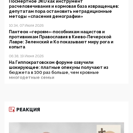
Посмертное ЭКО как инструмент
расчеловечивания и кормовая база извращенцев:
депутатам пора остановить нетрадиционные
методы «спасения демографии»
10:34, 07 Июля 2026
Пантеон «героям»-пособникам нацистов и
противникам Православия в Киево-Печерской
Лавре: Зеленский и Ко показывают миру рога и
копыта
06:38, 19 Июня 2026
На Гиппократовском форуме озвучили
шокирующее: платные опекуны получают из
бюджета в 100 раз больше, чем кровные
многодетные семьи
05:00, 13 Июня 2026
Разбор учебника Обществознания под редакцией
Медведева: суверенитет, традиционные ценности
и немного двоемыслия
РЕАКЦИЯ
11:53, 09 Июня 2026
Прокуратура наконец увидела экстремистскую
деятельность ИИТО ЮНЕСКО в России, но
цифроглобалисты продолжают определять