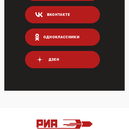
Он это ...
04:47, 10 Апреля 2026
ВКОНТАКТЕ
ИНН для переводов по СБП это первый шаг из
логических двухЗаполнение ИНН при любых
переводах по ...
03:35, 10 Апреля 2026
ОДНОКЛАССНИКИ
Суммарное вознаграждение менеджменту в 15
крупных банках по итогам 2025 года превысило 63
млрд руб. ...
03:01, 10 Апреля 2026
ДЗЕН
Террорист и убийца Буданов вальяжно сообщил,
что союзники просили Киев не наносить удары по
энергети...
01:54, 10 Апреля 2026
ПрезидентПутинвчера вечером обьявил
Пасхальное перемирие с 16 часов субботы до конца
дня Воскресен...
01:09, 10 Апреля 2026
Цифроконцлагерь работает только на
входМошенники активно пользуются аккаунтами на
Госуслугах уме...