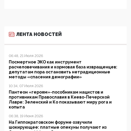
ЛЕНТА НОВОСТЕЙ
06:48, 21 Июля 2026
Посмертное ЭКО как инструмент
расчеловечивания и кормовая база извращенцев:
депутатам пора остановить нетрадиционные
методы «спасения демографии»
10:34, 07 Июля 2026
Пантеон «героям»-пособникам нацистов и
противникам Православия в Киево-Печерской
Лавре: Зеленский и Ко показывают миру рога и
копыта
06:38, 19 Июня 2026
На Гиппократовском форуме озвучили
шокирующее: платные опекуны получают из