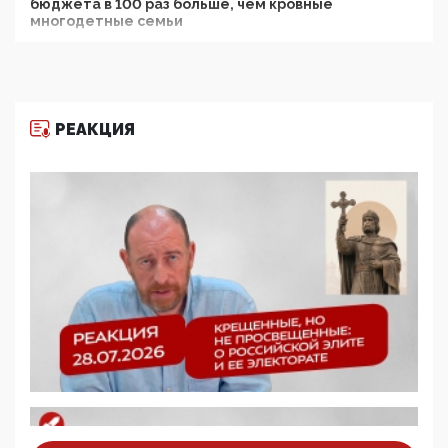
бюджета в 100 раз больше, чем кровные
многодетные семьи
05:00, 13 Июня 2026
Разбор учебника Обществознания под редакцией
Медведева: суверенитет, традиционные ценности
и немного двоемыслия
РЕАКЦИЯ
11:53, 09 Июня 2026
Прокуратура наконец увидела экстремистскую
деятельность ИИТО ЮНЕСКО в России, но
цифроглобалисты продолжают определять
повестку в образовании
09:43, 01 Июня 2026
5G за счет здоровья граждан: Минцифры намерено
отобрать у регионов и муниципалитетов право
защищать жилые дома и социальные объекты от
ЭМИ
05:58, 26 Мая 2026
Роскомнадзор освободили от борца с
деструктивным и опасным контентом
07:39, 25 Мая 2026
Манифест против семьи и традиционных