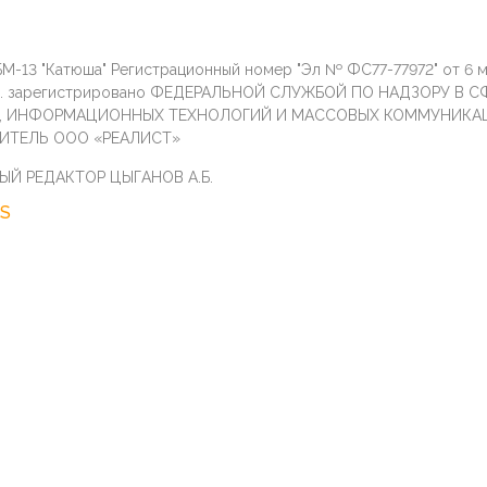
М-13 "Катюша" Регистрационный номер "Эл № ФС77-77972" от 6 
г. зарегистрировано ФЕДЕРАЛЬНОЙ СЛУЖБОЙ ПО НАДЗОРУ В С
И, ИНФОРМАЦИОННЫХ ТЕХНОЛОГИЙ И МАССОВЫХ КОММУНИКА
ИТЕЛЬ ООО «РЕАЛИСТ»
ЫЙ РЕДАКТОР ЦЫГАНОВ А.Б.
S