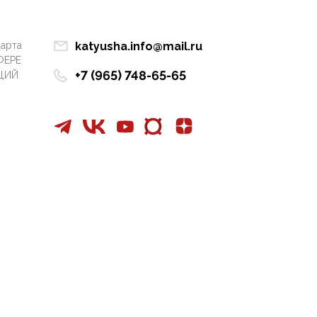
Манифест против
семьи и традиционных
ценностей: «Новые
марта
katyusha.info@mail.ru
люди» поднимают
ФЕРЕ
электорат феминисток
+7 (965) 748-65-65
ЦИЙ
на битву с
мужчинами-«бабуинам
и»
05:08, 15 Мая 2026
Эзотерика,
инфоцыганство и
лженаука под ширмой
защиты традиционных
ценностей: кто и с чем
выступал на форуме
«Россия 809. Традиции
будущего»
09:40, 06 Мая 2026