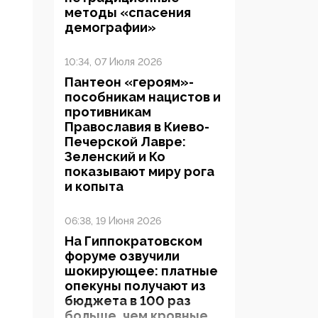
методы «спасения
демографии»
10:34, 07 Июля 2026
Пантеон «героям»-
пособникам нацистов и
противникам
Православия в Киево-
Печерской Лавре:
Зеленский и Ко
показывают миру рога
и копыта
06:38, 19 Июня 2026
На Гиппократовском
форуме озвучили
шокирующее: платные
опекуны получают из
бюджета в 100 раз
больше, чем кровные