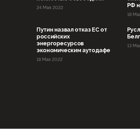
РФ н
24 Мая 2022
18 Ма
Путин назвал отказ ЕС от
Русл
российских
Бел
энергоресурсов
13 Ма
экономическим аутодафе
18 Мая 2022