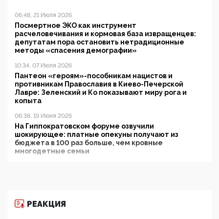
06:48, 21 Июля 2026
Посмертное ЭКО как инструмент
расчеловечивания и кормовая база извращенцев:
депутатам пора остановить нетрадиционные
методы «спасения демографии»
10:34, 07 Июля 2026
Пантеон «героям»-пособникам нацистов и
противникам Православия в Киево-Печерской
Лавре: Зеленский и Ко показывают миру рога и
копыта
06:38, 19 Июня 2026
На Гиппократовском форуме озвучили
шокирующее: платные опекуны получают из
бюджета в 100 раз больше, чем кровные
многодетные семьи
05:00, 13 Июня 2026
Разбор учебника Обществознания под редакцией
Медведева: суверенитет, традиционные ценности
и немного двоемыслия
РЕАКЦИЯ
11:53, 09 Июня 2026
Прокуратура наконец увидела экстремистскую