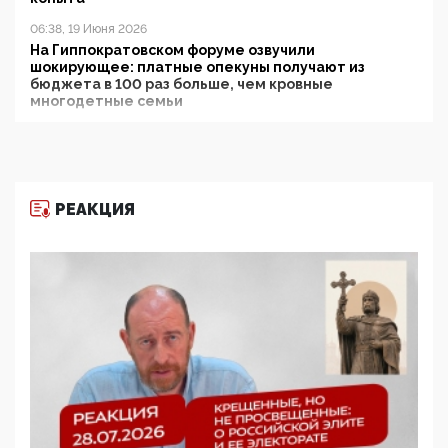
06:38, 19 Июня 2026
На Гиппократовском форуме озвучили
шокирующее: платные опекуны получают из
бюджета в 100 раз больше, чем кровные
многодетные семьи
05:00, 13 Июня 2026
Разбор учебника Обществознания под редакцией
Медведева: суверенитет, традиционные ценности
и немного двоемыслия
РЕАКЦИЯ
11:53, 09 Июня 2026
Прокуратура наконец увидела экстремистскую
деятельность ИИТО ЮНЕСКО в России, но
цифроглобалисты продолжают определять
повестку в образовании
09:43, 01 Июня 2026
5G за счет здоровья граждан: Минцифры намерено
отобрать у регионов и муниципалитетов право
защищать жилые дома и социальные объекты от
ЭМИ
05:58, 26 Мая 2026
Роскомнадзор освободили от борца с