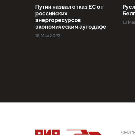
Путин назвал отказ ЕС от
Русл
российских
Бел
энергоресурсов
13 Ма
экономическим аутодафе
18 Мая 2022
СМИ "Б