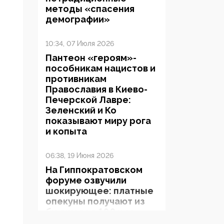
методы «спасения
демографии»
10:34, 07 Июля 2026
Пантеон «героям»-
пособникам нацистов и
противникам
Православия в Киево-
Печерской Лавре:
Зеленский и Ко
показывают миру рога
и копыта
06:38, 19 Июня 2026
На Гиппократовском
форуме озвучили
шокирующее: платные
опекуны получают из
бюджета в 100 раз
больше, чем кровные