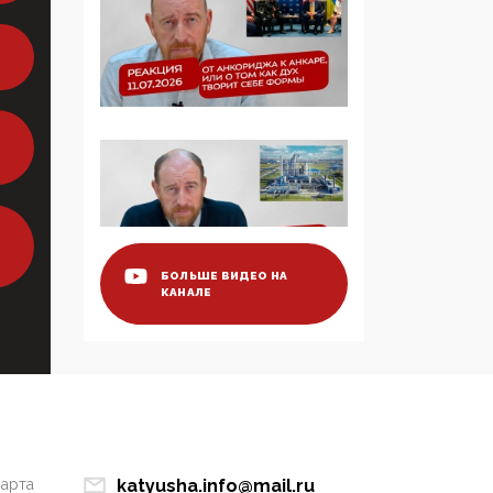
образовании
09:43, 01 Июня 2026
5G за счет здоровья
граждан: Минцифры
намерено отобрать у
регионов и
муниципалитетов право
защищать жилые дома
и социальные объекты
от ЭМИ
БОЛЬШЕ ВИДЕО НА
КАНАЛЕ
05:58, 26 Мая 2026
Роскомнадзор
освободили от борца с
деструктивным и
опасным контентом
07:39, 25 Мая 2026
марта
katyusha.info@mail.ru