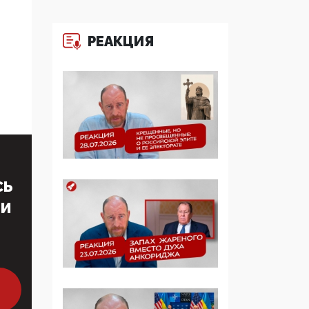
многодетные семьи
РЕАКЦИЯ
05:00, 13 Июня 2026
Разбор учебника
Обществознания под
редакцией Медведева:
суверенитет,
традиционные
ценности и немного
двоемыслия
СЬ
11:53, 09 Июня 2026
Прокуратура наконец
ТИ
увидела
экстремистскую
деятельность ИИТО
ЮНЕСКО в России, но
цифроглобалисты
продолжают
определять повестку в