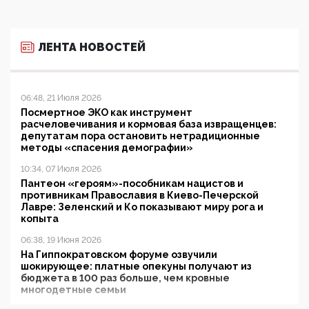
ЛЕНТА НОВОСТЕЙ
06:48, 21 Июля 2026
Посмертное ЭКО как инструмент
расчеловечивания и кормовая база извращенцев:
депутатам пора остановить нетрадиционные
методы «спасения демографии»
10:34, 07 Июля 2026
Пантеон «героям»-пособникам нацистов и
противникам Православия в Киево-Печерской
Лавре: Зеленский и Ко показывают миру рога и
копыта
06:38, 19 Июня 2026
На Гиппократовском форуме озвучили
шокирующее: платные опекуны получают из
бюджета в 100 раз больше, чем кровные
многодетные семьи