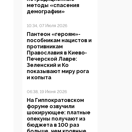
методы «спасения
демографии»
10:34, 07 Июля 2026
Пантеон «героям»-
пособникам нацистов и
противникам
Православия в Киево-
Печерской Лавре:
Зеленский и Ко
показывают миру рога
и копыта
06:38, 19 Июня 2026
На Гиппократовском
форуме озвучили
шокирующее: платные
опекуны получают из
бюджета в 100 раз
больше, чем кровные