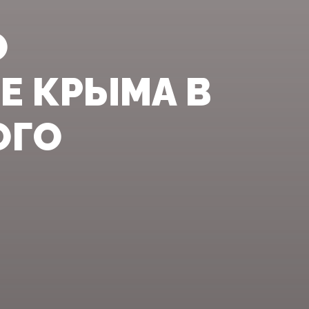
О
Е КРЫМА В
ОГО