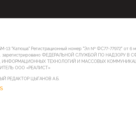
М-13 "Катюша" Регистрационный номер "Эл № ФС77-77972" от 6 
г. зарегистрировано ФЕДЕРАЛЬНОЙ СЛУЖБОЙ ПО НАДЗОРУ В С
И, ИНФОРМАЦИОННЫХ ТЕХНОЛОГИЙ И МАССОВЫХ КОММУНИКА
ИТЕЛЬ ООО «РЕАЛИСТ»
ЫЙ РЕДАКТОР ЦЫГАНОВ А.Б.
S