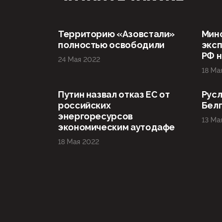
Территорию «Азовстали»
Мин
полностью освободили
эксп
РФ н
24 Мая 2022
18 Ма
Путин назвал отказ ЕС от
Русл
российских
Бел
энергоресурсов
13 Ма
экономическим аутодафе
18 Мая 2022