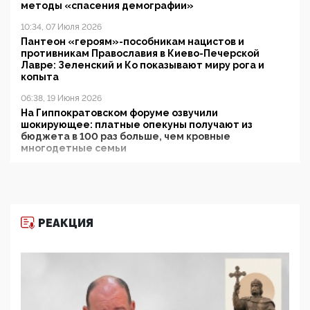
методы «спасения демографии»
10:34, 07 Июля 2026
Пантеон «героям»-пособникам нацистов и
противникам Православия в Киево-Печерской
Лавре: Зеленский и Ко показывают миру рога и
копыта
06:38, 19 Июня 2026
На Гиппократовском форуме озвучили
шокирующее: платные опекуны получают из
бюджета в 100 раз больше, чем кровные
многодетные семьи
05:00, 13 Июня 2026
Разбор учебника Обществознания под редакцией
Медведева: суверенитет, традиционные ценности
и немного двоемыслия
РЕАКЦИЯ
11:53, 09 Июня 2026
Прокуратура наконец увидела экстремистскую
деятельность ИИТО ЮНЕСКО в России, но
цифроглобалисты продолжают определять
повестку в образовании
09:43, 01 Июня 2026