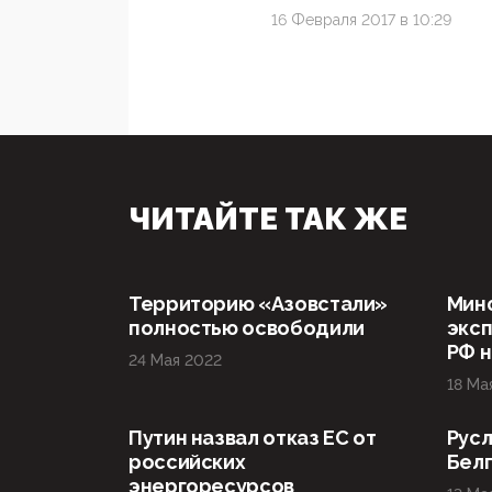
16 Февраля 2017 в 10:29
ЧИТАЙТЕ ТАК ЖЕ
Территорию «Азовстали»
Мин
полностью освободили
эксп
РФ н
24 Мая 2022
18 Ма
Путин назвал отказ ЕС от
Русл
российских
Бел
энергоресурсов