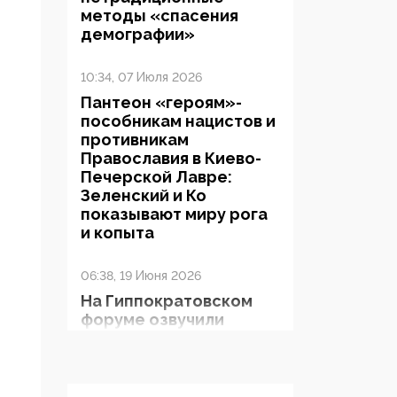
методы «спасения
демографии»
10:34, 07 Июля 2026
Пантеон «героям»-
пособникам нацистов и
противникам
Православия в Киево-
Печерской Лавре:
Зеленский и Ко
показывают миру рога
и копыта
06:38, 19 Июня 2026
На Гиппократовском
форуме озвучили
шокирующее: платные
опекуны получают из
бюджета в 100 раз
больше, чем кровные