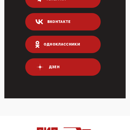
80% сирийцев в ФРГ должны вернуться на родину.
Он это ...
04:47, 10 Апреля 2026
ВКОНТАКТЕ
ИНН для переводов по СБП это первый шаг из
логических двухЗаполнение ИНН при любых
переводах по ...
03:35, 10 Апреля 2026
ОДНОКЛАССНИКИ
Суммарное вознаграждение менеджменту в 15
крупных банках по итогам 2025 года превысило 63
млрд руб. ...
03:01, 10 Апреля 2026
ДЗЕН
Террорист и убийца Буданов вальяжно сообщил,
что союзники просили Киев не наносить удары по
энергети...
01:54, 10 Апреля 2026
ПрезидентПутинвчера вечером обьявил
Пасхальное перемирие с 16 часов субботы до конца
дня Воскресен...
01:09, 10 Апреля 2026
Цифроконцлагерь работает только на
входМошенники активно пользуются аккаунтами на