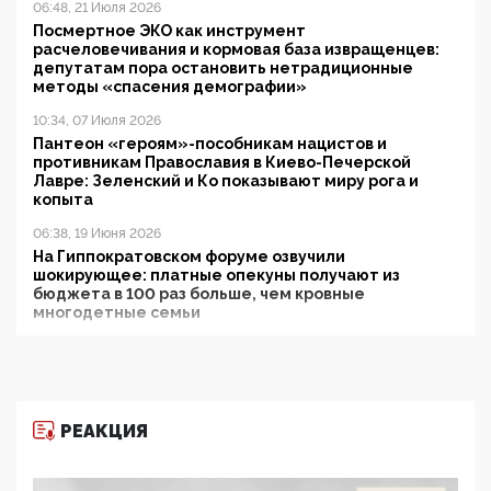
06:48, 21 Июля 2026
Посмертное ЭКО как инструмент
расчеловечивания и кормовая база извращенцев:
депутатам пора остановить нетрадиционные
методы «спасения демографии»
10:34, 07 Июля 2026
Пантеон «героям»-пособникам нацистов и
противникам Православия в Киево-Печерской
Лавре: Зеленский и Ко показывают миру рога и
копыта
06:38, 19 Июня 2026
На Гиппократовском форуме озвучили
шокирующее: платные опекуны получают из
бюджета в 100 раз больше, чем кровные
многодетные семьи
05:00, 13 Июня 2026
Разбор учебника Обществознания под редакцией
Медведева: суверенитет, традиционные ценности
и немного двоемыслия
РЕАКЦИЯ
11:53, 09 Июня 2026
Прокуратура наконец увидела экстремистскую
деятельность ИИТО ЮНЕСКО в России, но