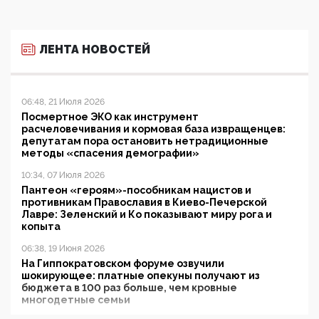
ЛЕНТА НОВОСТЕЙ
06:48, 21 Июля 2026
Посмертное ЭКО как инструмент
расчеловечивания и кормовая база извращенцев:
депутатам пора остановить нетрадиционные
методы «спасения демографии»
10:34, 07 Июля 2026
Пантеон «героям»-пособникам нацистов и
противникам Православия в Киево-Печерской
Лавре: Зеленский и Ко показывают миру рога и
копыта
06:38, 19 Июня 2026
На Гиппократовском форуме озвучили
шокирующее: платные опекуны получают из
бюджета в 100 раз больше, чем кровные
многодетные семьи