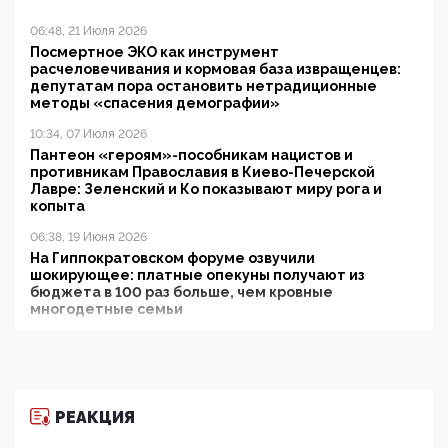
06:48, 21 Июля 2026
Посмертное ЭКО как инструмент
расчеловечивания и кормовая база извращенцев:
депутатам пора остановить нетрадиционные
методы «спасения демографии»
10:34, 07 Июля 2026
Пантеон «героям»-пособникам нацистов и
противникам Православия в Киево-Печерской
Лавре: Зеленский и Ко показывают миру рога и
копыта
06:38, 19 Июня 2026
На Гиппократовском форуме озвучили
шокирующее: платные опекуны получают из
бюджета в 100 раз больше, чем кровные
многодетные семьи
05:00, 13 Июня 2026
Разбор учебника Обществознания под редакцией
Медведева: суверенитет, традиционные ценности
и немного двоемыслия
РЕАКЦИЯ
11:53, 09 Июня 2026
Прокуратура наконец увидела экстремистскую