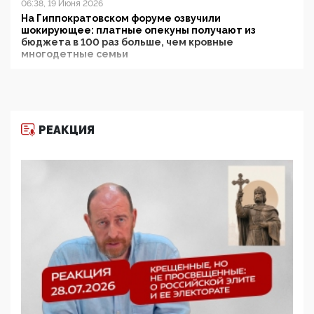
06:38, 19 Июня 2026
На Гиппократовском форуме озвучили
шокирующее: платные опекуны получают из
бюджета в 100 раз больше, чем кровные
многодетные семьи
05:00, 13 Июня 2026
Разбор учебника Обществознания под редакцией
Медведева: суверенитет, традиционные ценности
и немного двоемыслия
РЕАКЦИЯ
11:53, 09 Июня 2026
Прокуратура наконец увидела экстремистскую
деятельность ИИТО ЮНЕСКО в России, но
цифроглобалисты продолжают определять
повестку в образовании
09:43, 01 Июня 2026
5G за счет здоровья граждан: Минцифры намерено
отобрать у регионов и муниципалитетов право
защищать жилые дома и социальные объекты от
ЭМИ
05:58, 26 Мая 2026
Роскомнадзор освободили от борца с
деструктивным и опасным контентом