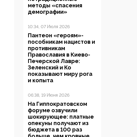
методы «спасения
демографии»
10:34, 07 Июля 2026
Пантеон «героям»-
пособникам нацистов и
противникам
Православия в Киево-
Печерской Лавре:
Зеленский и Ко
показывают миру рога
и копыта
06:38, 19 Июня 2026
На Гиппократовском
форуме озвучили
шокирующее: платные
опекуны получают из
бюджета в 100 раз
больше, чем кровные