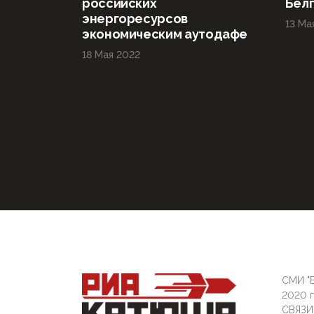
российских
Бел
энергоресурсов
13 Ма
экономическим аутодафе
18 Мая 2022
СМИ "Б
2020 
СВЯЗ