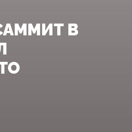
САММИТ В
Л
ТО