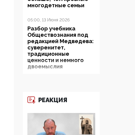
многодетные семьи
05:00, 13 Июня 2026
Разбор учебника
Обществознания под
редакцией Медведева:
суверенитет,
традиционные
ценности и немного
двоемыслия
11:53, 09 Июня 2026
Прокуратура наконец
увидела
РЕАКЦИЯ
экстремистскую
деятельность ИИТО
ЮНЕСКО в России, но
цифроглобалисты
продолжают
определять повестку в