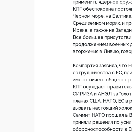
применить ядерное оружи
КПГ обеспокоена постоя
Черном море, на Балтике
Средиземном морях, и п
Ираке, а также на Западн
Все большее присутствие
продолжением военных д
вторжения в Ливию, гово
Компартия заявила, что 
сотрудничества с ЕС, при
имеют ничего общего с 
КПГ осуждает правитель
СИРИЗА и АНЭЛ за "охотн
планах США, НАТО, ЕС в 
вызвать настоящий холок
Саммит НАТО прошел в Ва
приняли решения по усил
обороноспособности в Е