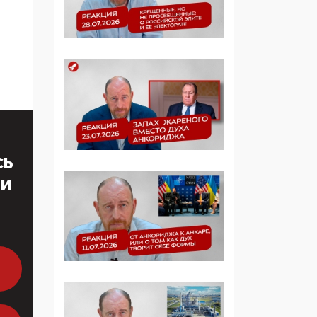
образовании
09:43, 01 Июня 2026
5G за счет здоровья
граждан: Минцифры
намерено отобрать у
регионов и
муниципалитетов право
защищать жилые дома
и социальные объекты
СЬ
от ЭМИ
ТИ
05:58, 26 Мая 2026
Роскомнадзор
освободили от борца с
деструктивным и
опасным контентом
07:39, 25 Мая 2026