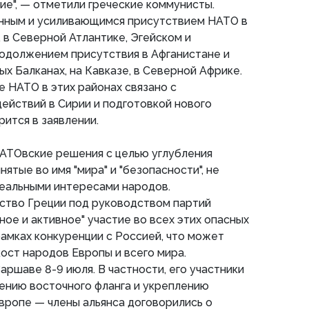
е", — отметили греческие коммунисты.
нным и усиливающимся присутствием НАТО в
, в Северной Атлантике, Эгейском и
родолжением присутствия в Афганистане и
ых Балканах, на Кавказе, в Северной Африке.
 НАТО в этих районах связано с
ействий в Сирии и подготовкой нового
рится в заявлении.
НАТОвские решения с целью углубления
нятые во имя "мира" и "безопасности", не
реальными интересами народов.
ство Греции под руководством партий
ое и активное" участие во всех этих опасных
рамках конкуренции с Россией, что может
ост народов Европы и всего мира.
ршаве 8-9 июля. В частности, его участники
ению восточного фланга и укреплению
вропе — члены альянса договорились о