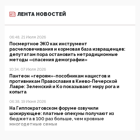
ЛЕНТА НОВОСТЕЙ
06:48, 21 Июля 2026
Посмертное ЭКО как инструмент
расчеловечивания и кормовая база извращенцев:
депутатам пора остановить нетрадиционные
методы «спасения демографии»
10:34, 07 Июля 2026
Пантеон «героям»-пособникам нацистов и
противникам Православия в Киево-Печерской
Лавре: Зеленский и Ко показывают миру рога и
копыта
06:38, 19 Июня 2026
На Гиппократовском форуме озвучили
шокирующее: платные опекуны получают из
бюджета в 100 раз больше, чем кровные
многодетные семьи
05:00, 13 Июня 2026