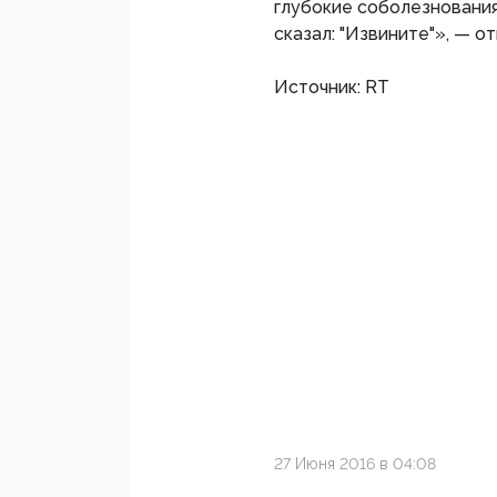
глубокие соболезнования
сказал: "Извините"», — о
Источник: RT
27 Июня 2016 в 04:08