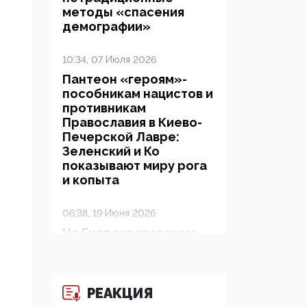
методы «спасения
демографии»
10:34, 07 Июля 2026
Пантеон «героям»-
пособникам нацистов и
противникам
Православия в Киево-
Печерской Лавре:
Зеленский и Ко
показывают миру рога
и копыта
06:38, 19 Июня 2026
На Гиппократовском
форуме озвучили
шокирующее: платные
опекуны получают из
бюджета в 100 раз
РЕАКЦИЯ
больше, чем кровные