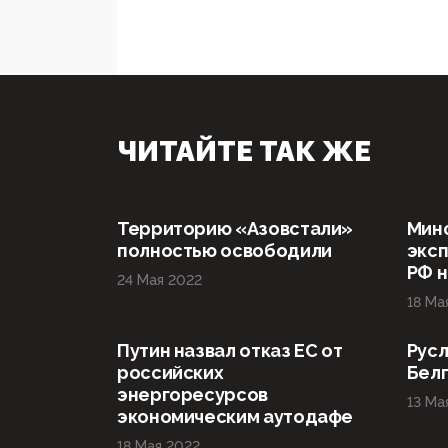
ЧИТАЙТЕ ТАК ЖЕ
Территорию «Азовстали»
Мин
полностью освободили
эксп
РФ н
24 Мая 2022
18 Ма
Путин назвал отказ ЕС от
Русл
российских
Бел
энергоресурсов
13 Ма
экономическим аутодафе
18 Мая 2022