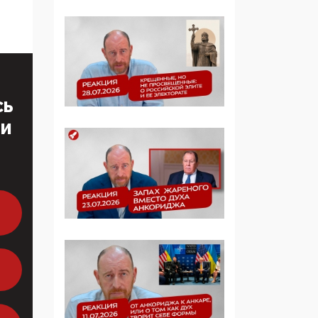
многодетные семьи
05:00, 13 Июня 2026
Разбор учебника
Обществознания под
редакцией Медведева:
СЬ
суверенитет,
традиционные
ТИ
ценности и немного
двоемыслия
11:53, 09 Июня 2026
Прокуратура наконец
увидела
экстремистскую
деятельность ИИТО
ЮНЕСКО в России, но
цифроглобалисты
продолжают
определять повестку в