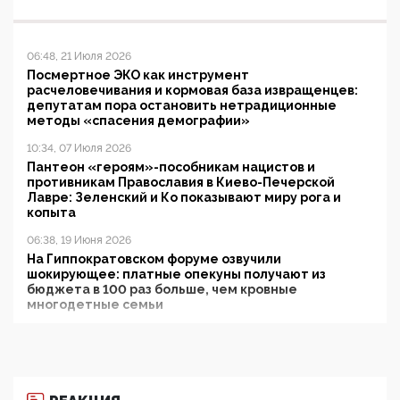
06:48, 21 Июля 2026
Посмертное ЭКО как инструмент
расчеловечивания и кормовая база извращенцев:
депутатам пора остановить нетрадиционные
методы «спасения демографии»
10:34, 07 Июля 2026
Пантеон «героям»-пособникам нацистов и
противникам Православия в Киево-Печерской
Лавре: Зеленский и Ко показывают миру рога и
копыта
06:38, 19 Июня 2026
На Гиппократовском форуме озвучили
шокирующее: платные опекуны получают из
бюджета в 100 раз больше, чем кровные
многодетные семьи
05:00, 13 Июня 2026
Разбор учебника Обществознания под редакцией
Медведева: суверенитет, традиционные ценности
и немного двоемыслия