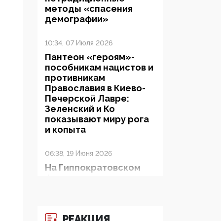
методы «спасения
демографии»
10:34, 07 Июля 2026
Пантеон «героям»-
пособникам нацистов и
противникам
Православия в Киево-
Печерской Лавре:
Зеленский и Ко
показывают миру рога
и копыта
06:38, 19 Июня 2026
На Гиппократовском
форуме озвучили
шокирующее: платные
опекуны получают из
бюджета в 100 раз
РЕАКЦИЯ
больше, чем кровные