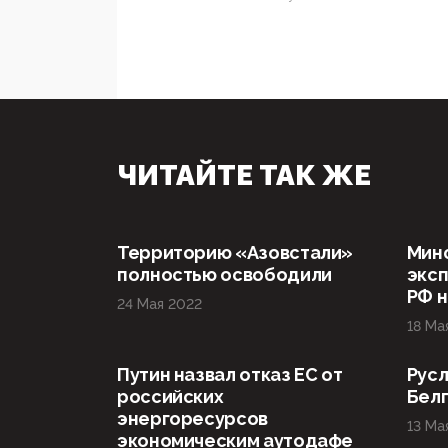
ЧИТАЙТЕ ТАК ЖЕ
Территорию «Азовстали»
Мин
полностью освободили
эксп
РФ н
24 Мая 2022
18 Ма
Путин назвал отказ ЕС от
Русл
российских
Бел
энергоресурсов
13 Ма
экономическим аутодафе