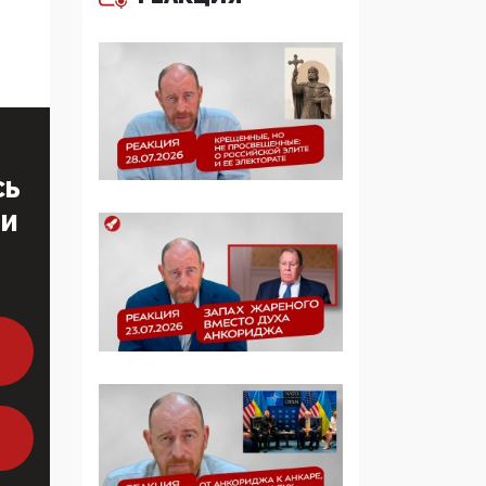
многодетные семьи
05:00, 13 Июня 2026
Разбор учебника
Обществознания под
редакцией Медведева:
суверенитет,
СЬ
традиционные
ценности и немного
ТИ
двоемыслия
11:53, 09 Июня 2026
Прокуратура наконец
увидела
экстремистскую
деятельность ИИТО
ЮНЕСКО в России, но
цифроглобалисты
продолжают
определять повестку в