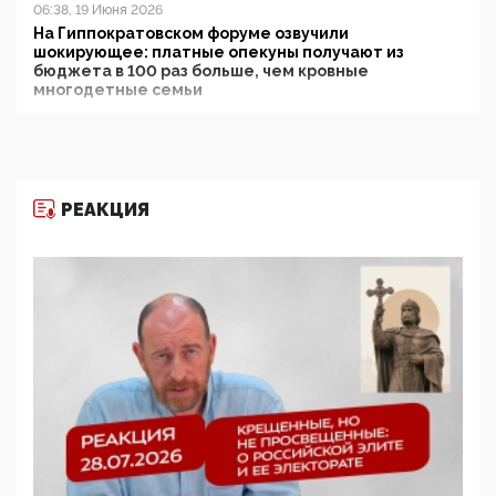
06:38, 19 Июня 2026
На Гиппократовском форуме озвучили
шокирующее: платные опекуны получают из
бюджета в 100 раз больше, чем кровные
многодетные семьи
05:00, 13 Июня 2026
Разбор учебника Обществознания под редакцией
Медведева: суверенитет, традиционные ценности
и немного двоемыслия
РЕАКЦИЯ
11:53, 09 Июня 2026
Прокуратура наконец увидела экстремистскую
деятельность ИИТО ЮНЕСКО в России, но
цифроглобалисты продолжают определять
повестку в образовании
09:43, 01 Июня 2026
5G за счет здоровья граждан: Минцифры намерено
отобрать у регионов и муниципалитетов право
защищать жилые дома и социальные объекты от
ЭМИ
05:58, 26 Мая 2026
Роскомнадзор освободили от борца с
деструктивным и опасным контентом