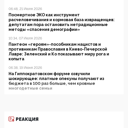
06:48, 21 Июля 2026
Посмертное ЭКО как инструмент
расчеловечивания и кормовая база извращенцев:
депутатам пора остановить нетрадиционные
методы «спасения демографии»
10:34, 07 Июля 2026
Пантеон «героям»-пособникам нацистов и
противникам Православия в Киево-Печерской
Лавре: Зеленский и Ко показывают миру рога и
копыта
06:38, 19 Июня 2026
На Гиппократовском форуме озвучили
шокирующее: платные опекуны получают из
бюджета в 100 раз больше, чем кровные
многодетные семьи
05:00, 13 Июня 2026
Разбор учебника Обществознания под редакцией
Медведева: суверенитет, традиционные ценности
и немного двоемыслия
РЕАКЦИЯ
11:53, 09 Июня 2026
Прокуратура наконец увидела экстремистскую