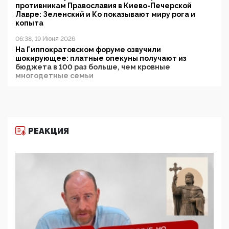
противникам Православия в Киево-Печерской
Лавре: Зеленский и Ко показывают миру рога и
копыта
06:38, 19 Июня 2026
На Гиппократовском форуме озвучили
шокирующее: платные опекуны получают из
бюджета в 100 раз больше, чем кровные
многодетные семьи
05:00, 13 Июня 2026
Разбор учебника Обществознания под редакцией
Медведева: суверенитет, традиционные ценности
и немного двоемыслия
РЕАКЦИЯ
11:53, 09 Июня 2026
Прокуратура наконец увидела экстремистскую
деятельность ИИТО ЮНЕСКО в России, но
цифроглобалисты продолжают определять
повестку в образовании
09:43, 01 Июня 2026
5G за счет здоровья граждан: Минцифры намерено
отобрать у регионов и муниципалитетов право
защищать жилые дома и социальные объекты от
ЭМИ