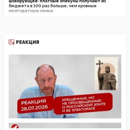
шокирующее: платные опекуны получают из
бюджета в 100 раз больше, чем кровные
многодетные семьи
05:00, 13 Июня 2026
Разбор учебника Обществознания под редакцией
Медведева: суверенитет, традиционные ценности
и немного двоемыслия
РЕАКЦИЯ
11:53, 09 Июня 2026
Прокуратура наконец увидела экстремистскую
деятельность ИИТО ЮНЕСКО в России, но
цифроглобалисты продолжают определять
повестку в образовании
09:43, 01 Июня 2026
5G за счет здоровья граждан: Минцифры намерено
отобрать у регионов и муниципалитетов право
защищать жилые дома и социальные объекты от
ЭМИ
05:58, 26 Мая 2026
Роскомнадзор освободили от борца с
деструктивным и опасным контентом
07:39, 25 Мая 2026