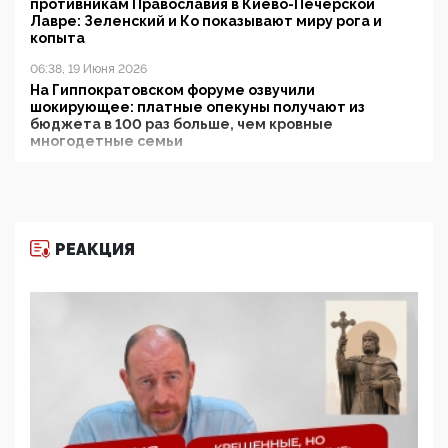
противникам Православия в Киево-Печерской
Лавре: Зеленский и Ко показывают миру рога и
копыта
06:38, 19 Июня 2026
На Гиппократовском форуме озвучили
шокирующее: платные опекуны получают из
бюджета в 100 раз больше, чем кровные
многодетные семьи
05:00, 13 Июня 2026
Разбор учебника Обществознания под редакцией
Медведева: суверенитет, традиционные ценности
и немного двоемыслия
РЕАКЦИЯ
11:53, 09 Июня 2026
Прокуратура наконец увидела экстремистскую
деятельность ИИТО ЮНЕСКО в России, но
цифроглобалисты продолжают определять
повестку в образовании
09:43, 01 Июня 2026
5G за счет здоровья граждан: Минцифры намерено
отобрать у регионов и муниципалитетов право
защищать жилые дома и социальные объекты от
ЭМИ