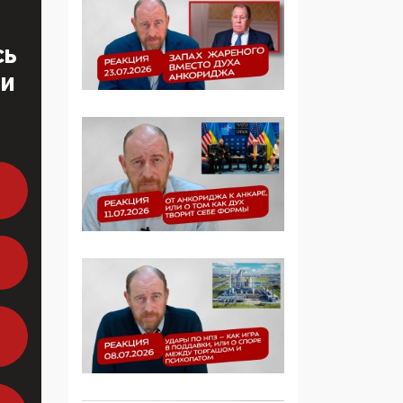
образовании
СЬ
09:43, 01 Июня 2026
ТИ
5G за счет здоровья
граждан: Минцифры
намерено отобрать у
регионов и
муниципалитетов право
защищать жилые дома
и социальные объекты
от ЭМИ
05:58, 26 Мая 2026
Роскомнадзор
освободили от борца с
деструктивным и
опасным контентом
07:39, 25 Мая 2026