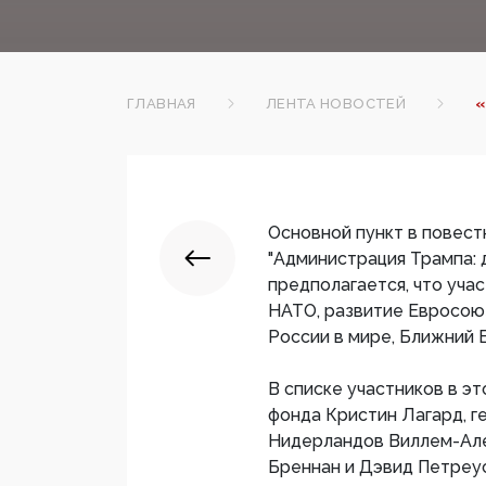
ГЛАВНАЯ
ЛЕНТА НОВОСТЕЙ
«
Основной пункт в повестк
"Администрация Трампа: 
предполагается, что уча
НАТО, развитие Евросоюз
России в мире, Ближний В
В списке участников в э
фонда Кристин Лагард, г
Нидерландов Виллем-Ал
Бреннан и Дэвид Петреу