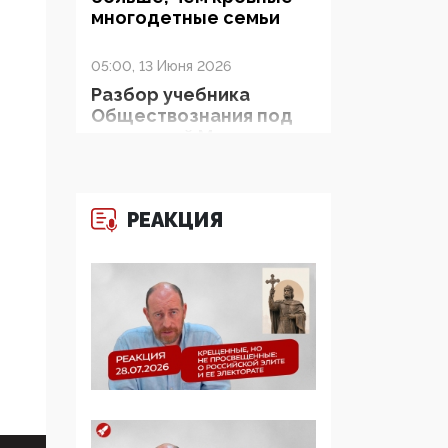
многодетные семьи
05:00, 13 Июня 2026
Разбор учебника
Обществознания под
редакцией Медведева:
суверенитет,
традиционные
ценности и немного
РЕАКЦИЯ
двоемыслия
11:53, 09 Июня 2026
Прокуратура наконец
увидела
экстремистскую
деятельность ИИТО
ЮНЕСКО в России, но
цифроглобалисты
продолжают
определять повестку в