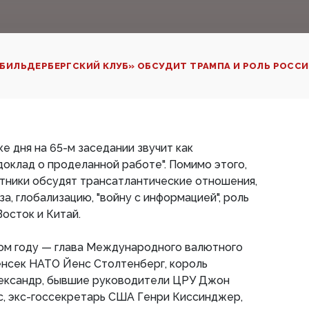
БИЛЬДЕРБЕРГСКИЙ КЛУБ» ОБСУДИТ ТРАМПА И РОЛЬ РОСС
е дня на 65-м заседании звучит как
доклад о проделанной работе". Помимо этого,
стники обсудят трансатлантические отношения,
а, глобализацию, "войну с информацией", роль
осток и Китай.
том году — глава Международного валютного
енсек НАТО Йенс Столтенберг, король
ександр, бывшие руководители ЦРУ Джон
с, экс-госсекретарь США Генри Киссинджер,