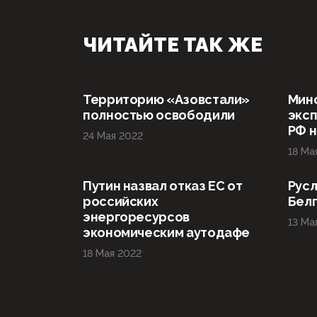
ЧИТАЙТЕ ТАК ЖЕ
Территорию «Азовстали»
Мин
полностью освободили
эксп
РФ н
24 Мая 2022
18 Ма
Путин назвал отказ ЕС от
Русл
российских
Бел
энергоресурсов
13 Ма
экономическим аутодафе
18 Мая 2022