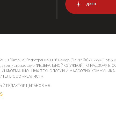
ДЗЕН
М-13 "Катюша" Регистрационный номер "Эл № ФС77-77972" от 6 
г. зарегистрировано ФЕДЕРАЛЬНОЙ СЛУЖБОЙ ПО НАДЗОРУ В С
И, ИНФОРМАЦИОННЫХ ТЕХНОЛОГИЙ И МАССОВЫХ КОММУНИКА
ИТЕЛЬ ООО «РЕАЛИСТ»
ЫЙ РЕДАКТОР ЦЫГАНОВ А.Б.
S