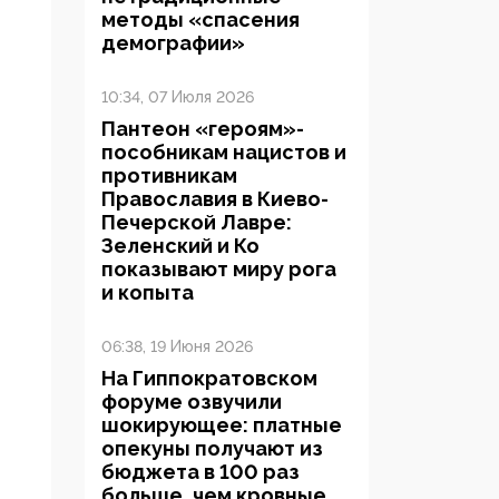
методы «спасения
демографии»
10:34, 07 Июля 2026
Пантеон «героям»-
пособникам нацистов и
противникам
Православия в Киево-
Печерской Лавре:
Зеленский и Ко
показывают миру рога
и копыта
06:38, 19 Июня 2026
На Гиппократовском
форуме озвучили
шокирующее: платные
опекуны получают из
бюджета в 100 раз
больше, чем кровные