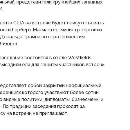
янькай, представители крупнейших западных
И.
дента США на встрече будет присутствовать
ности Герберт Макмастер, министр торговли
 Дональда Трампа по стратегическим
Лиддел.
заседание состоится в отеле Westfields
о высадили ели для защиты участников встречи
редставляет собой закрытый неофициальный
еренциях которого участвуют более сотни
о видные политики, дипломаты, бизнесмены и
 По традиции заседания проходят за
су на встречи не приглашают.