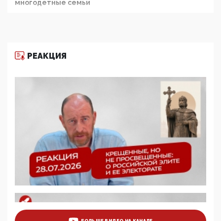
многодетные семьи
05:00, 13 Июня 2026
Разбор учебника Обществознания под редакцией
Медведева: суверенитет, традиционные ценности
и немного двоемыслия
РЕАКЦИЯ
11:53, 09 Июня 2026
Прокуратура наконец увидела экстремистскую
деятельность ИИТО ЮНЕСКО в России, но
цифроглобалисты продолжают определять
повестку в образовании
09:43, 01 Июня 2026
5G за счет здоровья граждан: Минцифры намерено
отобрать у регионов и муниципалитетов право
защищать жилые дома и социальные объекты от
ЭМИ
05:58, 26 Мая 2026
Роскомнадзор освободили от борца с
деструктивным и опасным контентом
07:39, 25 Мая 2026
Манифест против семьи и традиционных
ценностей: «Новые люди» поднимают электорат
БОЛЬШЕ ВИДЕО НА КАНАЛЕ