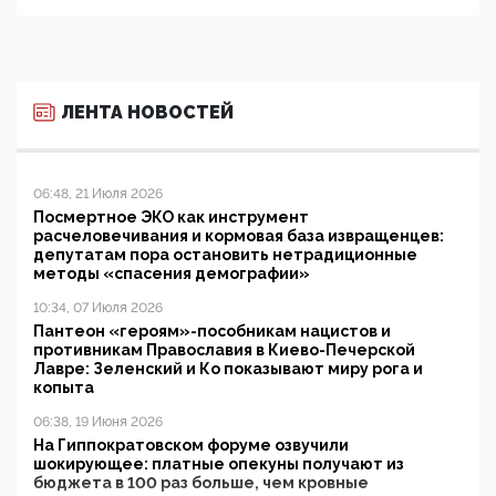
ЛЕНТА НОВОСТЕЙ
06:48, 21 Июля 2026
Посмертное ЭКО как инструмент
расчеловечивания и кормовая база извращенцев:
депутатам пора остановить нетрадиционные
методы «спасения демографии»
10:34, 07 Июля 2026
Пантеон «героям»-пособникам нацистов и
противникам Православия в Киево-Печерской
Лавре: Зеленский и Ко показывают миру рога и
копыта
06:38, 19 Июня 2026
На Гиппократовском форуме озвучили
шокирующее: платные опекуны получают из
бюджета в 100 раз больше, чем кровные