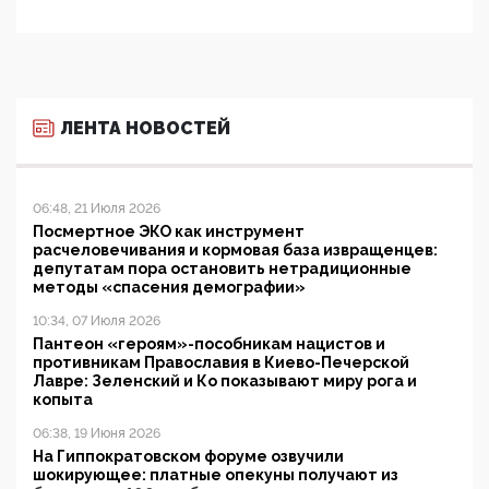
ЛЕНТА НОВОСТЕЙ
06:48, 21 Июля 2026
Посмертное ЭКО как инструмент
расчеловечивания и кормовая база извращенцев:
депутатам пора остановить нетрадиционные
методы «спасения демографии»
10:34, 07 Июля 2026
Пантеон «героям»-пособникам нацистов и
противникам Православия в Киево-Печерской
Лавре: Зеленский и Ко показывают миру рога и
копыта
06:38, 19 Июня 2026
На Гиппократовском форуме озвучили
шокирующее: платные опекуны получают из