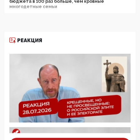
бюджета в 100 раз больше, чем кровные
многодетные семьи
05:00, 13 Июня 2026
Разбор учебника Обществознания под редакцией
Медведева: суверенитет, традиционные ценности
и немного двоемыслия
РЕАКЦИЯ
11:53, 09 Июня 2026
Прокуратура наконец увидела экстремистскую
деятельность ИИТО ЮНЕСКО в России, но
цифроглобалисты продолжают определять
повестку в образовании
09:43, 01 Июня 2026
5G за счет здоровья граждан: Минцифры намерено
отобрать у регионов и муниципалитетов право
защищать жилые дома и социальные объекты от
ЭМИ
05:58, 26 Мая 2026
Роскомнадзор освободили от борца с
деструктивным и опасным контентом
07:39, 25 Мая 2026
Манифест против семьи и традиционных