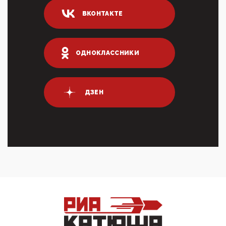
04:47, 10 Апреля 2026
ВКОНТАКТЕ
ИНН для переводов по СБП это первый шаг из
логических двухЗаполнение ИНН при любых
переводах по ...
03:35, 10 Апреля 2026
ОДНОКЛАССНИКИ
Суммарное вознаграждение менеджменту в 15
крупных банках по итогам 2025 года превысило 63
млрд руб. ...
03:01, 10 Апреля 2026
ДЗЕН
Террорист и убийца Буданов вальяжно сообщил,
что союзники просили Киев не наносить удары по
энергети...
01:54, 10 Апреля 2026
ПрезидентПутинвчера вечером обьявил
Пасхальное перемирие с 16 часов субботы до конца
дня Воскресен...
01:09, 10 Апреля 2026
Цифроконцлагерь работает только на
входМошенники активно пользуются аккаунтами на
Госуслугах уме...
12:01, 10 Апреля 2026