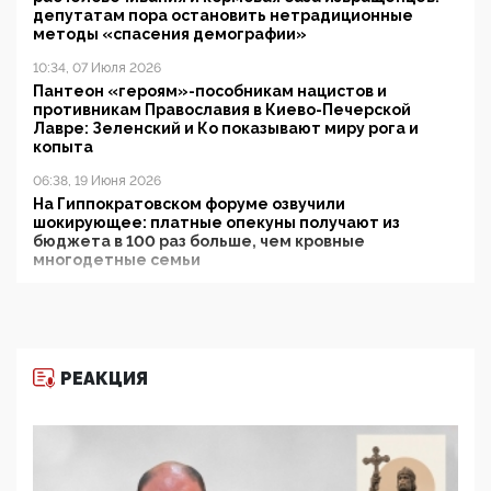
депутатам пора остановить нетрадиционные
методы «спасения демографии»
10:34, 07 Июля 2026
Пантеон «героям»-пособникам нацистов и
противникам Православия в Киево-Печерской
Лавре: Зеленский и Ко показывают миру рога и
копыта
06:38, 19 Июня 2026
На Гиппократовском форуме озвучили
шокирующее: платные опекуны получают из
бюджета в 100 раз больше, чем кровные
многодетные семьи
05:00, 13 Июня 2026
Разбор учебника Обществознания под редакцией
Медведева: суверенитет, традиционные ценности
и немного двоемыслия
РЕАКЦИЯ
11:53, 09 Июня 2026
Прокуратура наконец увидела экстремистскую
деятельность ИИТО ЮНЕСКО в России, но
цифроглобалисты продолжают определять
повестку в образовании