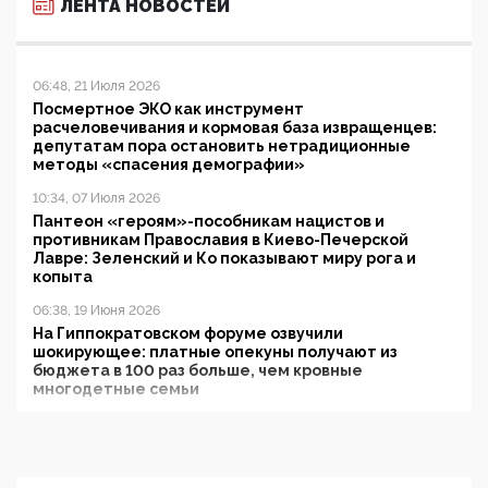
ЛЕНТА НОВОСТЕЙ
06:48, 21 Июля 2026
Посмертное ЭКО как инструмент
расчеловечивания и кормовая база извращенцев:
депутатам пора остановить нетрадиционные
методы «спасения демографии»
10:34, 07 Июля 2026
Пантеон «героям»-пособникам нацистов и
противникам Православия в Киево-Печерской
Лавре: Зеленский и Ко показывают миру рога и
копыта
06:38, 19 Июня 2026
На Гиппократовском форуме озвучили
шокирующее: платные опекуны получают из
бюджета в 100 раз больше, чем кровные
многодетные семьи
05:00, 13 Июня 2026
Разбор учебника Обществознания под редакцией
Медведева: суверенитет, традиционные ценности
и немного двоемыслия