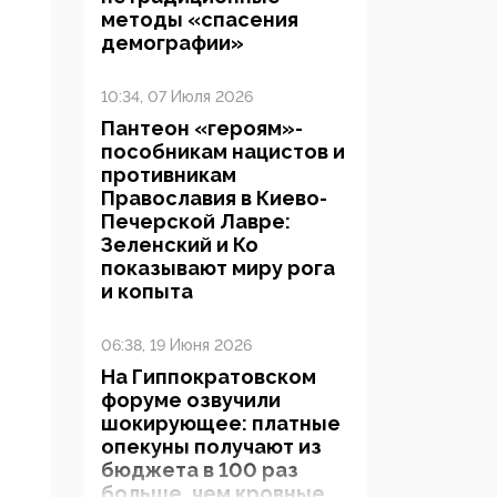
методы «спасения
демографии»
10:34, 07 Июля 2026
Пантеон «героям»-
пособникам нацистов и
противникам
Православия в Киево-
Печерской Лавре:
Зеленский и Ко
показывают миру рога
и копыта
06:38, 19 Июня 2026
На Гиппократовском
форуме озвучили
шокирующее: платные
опекуны получают из
бюджета в 100 раз
больше, чем кровные