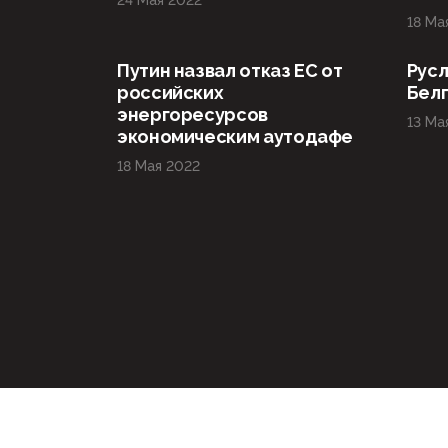
24 Мая 2022
18 Ма
Путин назвал отказ ЕС от
Русл
российских
Бел
энергоресурсов
13 Ма
экономическим аутодафе
18 Мая 2022