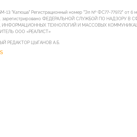
М-13 "Катюша" Регистрационный номер "Эл № ФС77-77972" от 6 
г. зарегистрировано ФЕДЕРАЛЬНОЙ СЛУЖБОЙ ПО НАДЗОРУ В С
И, ИНФОРМАЦИОННЫХ ТЕХНОЛОГИЙ И МАССОВЫХ КОММУНИКА
ИТЕЛЬ ООО «РЕАЛИСТ»
ЫЙ РЕДАКТОР ЦЫГАНОВ А.Б.
S