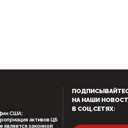
ПОДПИСЫВАЙТЕ
НА НАШИ НОВОС
В СОЦ.СЕТЯХ:
фин США:
роприация активов ЦБ
е является законной