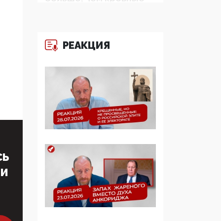
многодетные семьи
05:00, 13 Июня 2026
РЕАКЦИЯ
Разбор учебника
Обществознания под
редакцией Медведева:
суверенитет,
традиционные
ценности и немного
двоемыслия
11:53, 09 Июня 2026
Прокуратура наконец
СЬ
увидела
экстремистскую
ТИ
деятельность ИИТО
ЮНЕСКО в России, но
цифроглобалисты
продолжают
определять повестку в