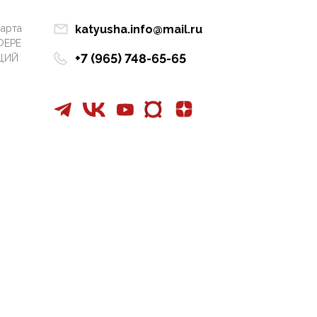
Манифест против
семьи и традиционных
марта
katyusha.info@mail.ru
ценностей: «Новые
ФЕРЕ
люди» поднимают
+7 (965) 748-65-65
ЦИЙ
электорат феминисток
на битву с
мужчинами-«бабуинам
и»
05:08, 15 Мая 2026
Эзотерика,
инфоцыганство и
лженаука под ширмой
защиты традиционных
ценностей: кто и с чем
выступал на форуме
«Россия 809. Традиции
будущего»
09:40, 06 Мая 2026