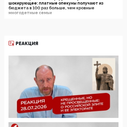
шокирующее: платные опекуны получают из
бюджета в 100 раз больше, чем кровные
многодетные семьи
05:00, 13 Июня 2026
Разбор учебника Обществознания под редакцией
Медведева: суверенитет, традиционные ценности
и немного двоемыслия
РЕАКЦИЯ
11:53, 09 Июня 2026
Прокуратура наконец увидела экстремистскую
деятельность ИИТО ЮНЕСКО в России, но
цифроглобалисты продолжают определять
повестку в образовании
09:43, 01 Июня 2026
5G за счет здоровья граждан: Минцифры намерено
отобрать у регионов и муниципалитетов право
защищать жилые дома и социальные объекты от
ЭМИ
05:58, 26 Мая 2026
Роскомнадзор освободили от борца с
деструктивным и опасным контентом
07:39, 25 Мая 2026