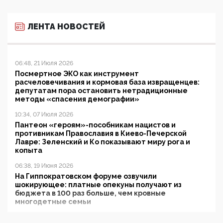
ЛЕНТА НОВОСТЕЙ
06:48, 21 Июля 2026
Посмертное ЭКО как инструмент
расчеловечивания и кормовая база извращенцев:
депутатам пора остановить нетрадиционные
методы «спасения демографии»
10:34, 07 Июля 2026
Пантеон «героям»-пособникам нацистов и
противникам Православия в Киево-Печерской
Лавре: Зеленский и Ко показывают миру рога и
копыта
06:38, 19 Июня 2026
На Гиппократовском форуме озвучили
шокирующее: платные опекуны получают из
бюджета в 100 раз больше, чем кровные
многодетные семьи
05:00, 13 Июня 2026