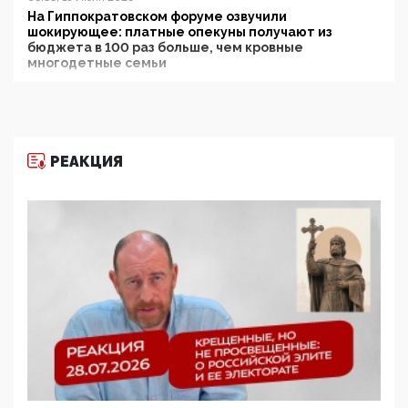
На Гиппократовском форуме озвучили
шокирующее: платные опекуны получают из
бюджета в 100 раз больше, чем кровные
многодетные семьи
05:00, 13 Июня 2026
Разбор учебника Обществознания под редакцией
Медведева: суверенитет, традиционные ценности
и немного двоемыслия
РЕАКЦИЯ
11:53, 09 Июня 2026
Прокуратура наконец увидела экстремистскую
деятельность ИИТО ЮНЕСКО в России, но
цифроглобалисты продолжают определять
повестку в образовании
09:43, 01 Июня 2026
5G за счет здоровья граждан: Минцифры намерено
отобрать у регионов и муниципалитетов право
защищать жилые дома и социальные объекты от
ЭМИ
05:58, 26 Мая 2026
Роскомнадзор освободили от борца с
деструктивным и опасным контентом