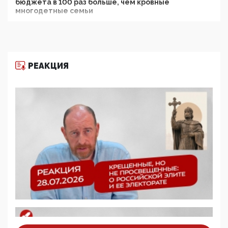
бюджета в 100 раз больше, чем кровные
многодетные семьи
05:00, 13 Июня 2026
Разбор учебника Обществознания под редакцией
Медведева: суверенитет, традиционные ценности
и немного двоемыслия
РЕАКЦИЯ
11:53, 09 Июня 2026
Прокуратура наконец увидела экстремистскую
деятельность ИИТО ЮНЕСКО в России, но
цифроглобалисты продолжают определять
повестку в образовании
09:43, 01 Июня 2026
5G за счет здоровья граждан: Минцифры намерено
отобрать у регионов и муниципалитетов право
защищать жилые дома и социальные объекты от
ЭМИ
05:58, 26 Мая 2026
Роскомнадзор освободили от борца с
деструктивным и опасным контентом
07:39, 25 Мая 2026
Манифест против семьи и традиционных