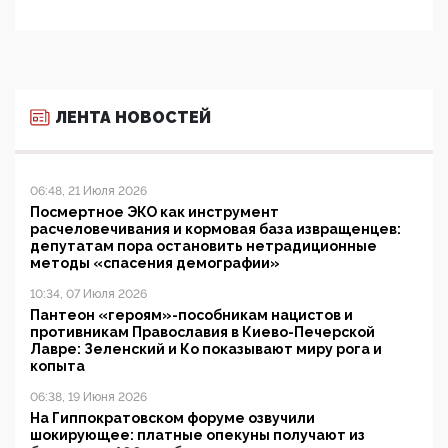
ЛЕНТА НОВОСТЕЙ
06:48, 21 Июля 2026
Посмертное ЭКО как инструмент
расчеловечивания и кормовая база извращенцев:
депутатам пора остановить нетрадиционные
методы «спасения демографии»
10:34, 07 Июля 2026
Пантеон «героям»-пособникам нацистов и
противникам Православия в Киево-Печерской
Лавре: Зеленский и Ко показывают миру рога и
копыта
06:38, 19 Июня 2026
На Гиппократовском форуме озвучили
шокирующее: платные опекуны получают из