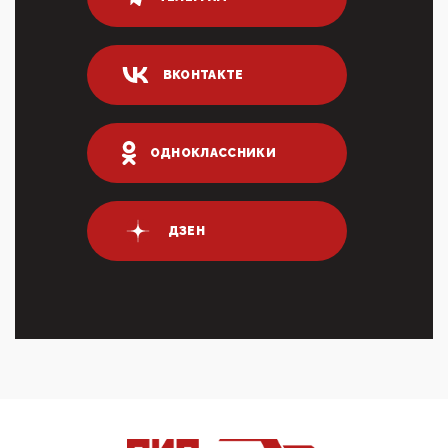
80% сирийцев в ФРГ должны вернуться на родину.
Он это ...
04:47, 10 Апреля 2026
ВКОНТАКТЕ
ИНН для переводов по СБП это первый шаг из
логических двухЗаполнение ИНН при любых
переводах по ...
03:35, 10 Апреля 2026
ОДНОКЛАССНИКИ
Суммарное вознаграждение менеджменту в 15
крупных банках по итогам 2025 года превысило 63
млрд руб. ...
03:01, 10 Апреля 2026
ДЗЕН
Террорист и убийца Буданов вальяжно сообщил,
что союзники просили Киев не наносить удары по
энергети...
01:54, 10 Апреля 2026
ПрезидентПутинвчера вечером обьявил
Пасхальное перемирие с 16 часов субботы до конца
дня Воскресен...
01:09, 10 Апреля 2026
Цифроконцлагерь работает только на
входМошенники активно пользуются аккаунтами на