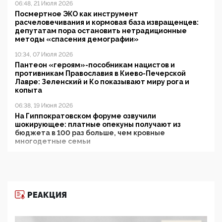
06:48, 21 Июля 2026
Посмертное ЭКО как инструмент
расчеловечивания и кормовая база извращенцев:
депутатам пора остановить нетрадиционные
методы «спасения демографии»
10:34, 07 Июля 2026
Пантеон «героям»-пособникам нацистов и
противникам Православия в Киево-Печерской
Лавре: Зеленский и Ко показывают миру рога и
копыта
06:38, 19 Июня 2026
На Гиппократовском форуме озвучили
шокирующее: платные опекуны получают из
бюджета в 100 раз больше, чем кровные
многодетные семьи
05:00, 13 Июня 2026
Разбор учебника Обществознания под редакцией
Медведева: суверенитет, традиционные ценности
и немного двоемыслия
РЕАКЦИЯ
11:53, 09 Июня 2026
Прокуратура наконец увидела экстремистскую
деятельность ИИТО ЮНЕСКО в России, но