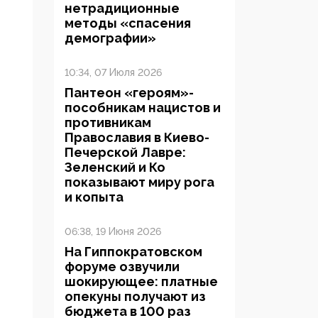
нетрадиционные
методы «спасения
демографии»
10:34, 07 Июля 2026
Пантеон «героям»-
пособникам нацистов и
противникам
Православия в Киево-
Печерской Лавре:
Зеленский и Ко
показывают миру рога
и копыта
06:38, 19 Июня 2026
На Гиппократовском
форуме озвучили
шокирующее: платные
опекуны получают из
бюджета в 100 раз