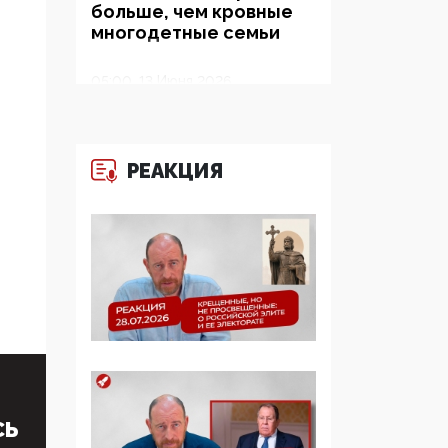
больше, чем кровные
многодетные семьи
05:00, 13 Июня 2026
Разбор учебника
Обществознания под
редакцией Медведева:
РЕАКЦИЯ
суверенитет,
традиционные
ценности и немного
двоемыслия
11:53, 09 Июня 2026
Прокуратура наконец
увидела
экстремистскую
деятельность ИИТО
ЮНЕСКО в России, но
цифроглобалисты
СЬ
продолжают