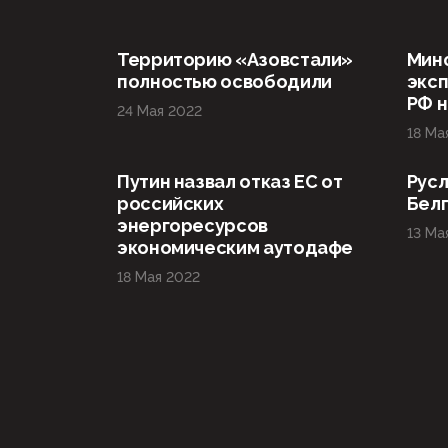
Территорию «Азовстали»
Мин
полностью освободили
эксп
РФ н
24 Мая 2022
18 Ма
Путин назвал отказ ЕС от
Русл
российских
Бел
энергоресурсов
13 Ма
экономическим аутодафе
18 Мая 2022