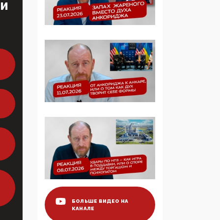
ТИ
определять повестку в
образовании
09:43, 01 Июня 2026
5G за счет здоровья
граждан: Минцифры
намерено отобрать у
регионов и
муниципалитетов право
защищать жилые дома
и социальные объекты
от ЭМИ
05:58, 26 Мая 2026
Роскомнадзор
освободили от борца с
деструктивным и
опасным контентом
БОЛЬШЕ ВИДЕО НА
КАНАЛЕ
07:39, 25 Мая 2026