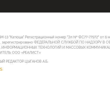
М-13 "Катюша" Регистрационный номер "Эл № ФС77-77972" от 6 
г. зарегистрировано ФЕДЕРАЛЬНОЙ СЛУЖБОЙ ПО НАДЗОРУ В С
И, ИНФОРМАЦИОННЫХ ТЕХНОЛОГИЙ И МАССОВЫХ КОММУНИКА
ИТЕЛЬ ООО «РЕАЛИСТ»
ЫЙ РЕДАКТОР ЦЫГАНОВ А.Б.
S