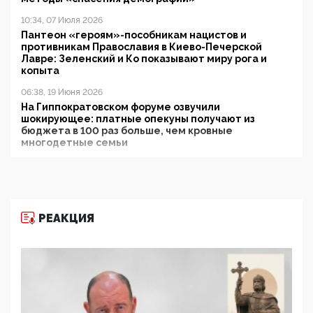
10:34, 07 Июля 2026
Пантеон «героям»-пособникам нацистов и
противникам Православия в Киево-Печерской
Лавре: Зеленский и Ко показывают миру рога и
копыта
06:38, 19 Июня 2026
На Гиппократовском форуме озвучили
шокирующее: платные опекуны получают из
бюджета в 100 раз больше, чем кровные
многодетные семьи
05:00, 13 Июня 2026
Разбор учебника Обществознания под редакцией
Медведева: суверенитет, традиционные ценности
и немного двоемыслия
РЕАКЦИЯ
11:53, 09 Июня 2026
Прокуратура наконец увидела экстремистскую
деятельность ИИТО ЮНЕСКО в России, но
цифроглобалисты продолжают определять
повестку в образовании
09:43, 01 Июня 2026
5G за счет здоровья граждан: Минцифры намерено